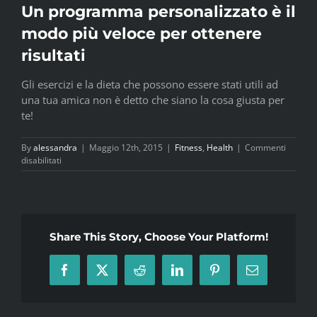
Un programma personalizzato è il
modo più veloce per ottenere
risultati
Gli esercizi e la dieta che possono essere stati utili ad
una tua amica non è detto che siano la cosa giusta per
te!
By
alessandra
|
Maggio 12th, 2015
|
Fitness
,
Health
|
Commenti
su
disabilitati
Un
programma
personalizzato
è
il
Share This Story, Choose Your Platform!
modo
più
veloce
per
Facebook
X
Reddit
LinkedIn
Pinterest
Email
ottenere
risultati